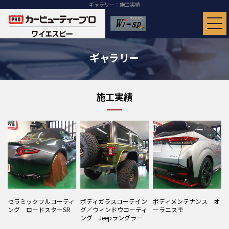
ギャラリー：施工実績
ギャラリー
施工実績
セラミックフルコーティ
ボディガラスコーテイン
ボディメンテナンス オ
ング ロードスターSR
グ／ウィンドウコーティ
ーラニスモ
ング Jeepラングラー